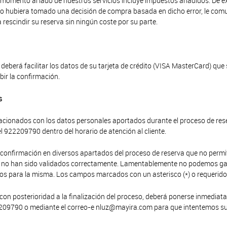
 momento al lado de nuestros servicios incluye impuestos añadidos. De exi
rio hubiera tomado una decisión de compra basada en dicho error, le com
 rescindir su reserva sin ningún coste por su parte.
o deberá facilitar los datos de su tarjeta de crédito (VISA MasterCard) q
bir la confirmación.
s
lacionados con los datos personales aportados durante el proceso de res
922209790 dentro del horario de atención al cliente.
onfirmación en diversos apartados del proceso de reserva que no permit
o no han sido validados correctamente. Lamentablemente no podemos gar
ios para la misma. Los campos marcados con un asterisco (*) o requerid
a con posterioridad a la finalización del proceso, deberá ponerse inmedi
922209790 o mediante el correo-e nluz@mayira.com para que intentemos sub