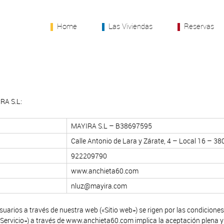
Home
Las Viviendas
Reservas
RA S.L:
MAYIRA S.L – B38697595
Calle Antonio de Lara y Zárate, 4 – Local 16 – 38
922209790
www.anchieta60.com
nluz@mayira.com
uarios a través de nuestra web («Sitio web») se rigen por las condiciones
«Servicio») a través de www.anchieta60.com implica la aceptación plena y 