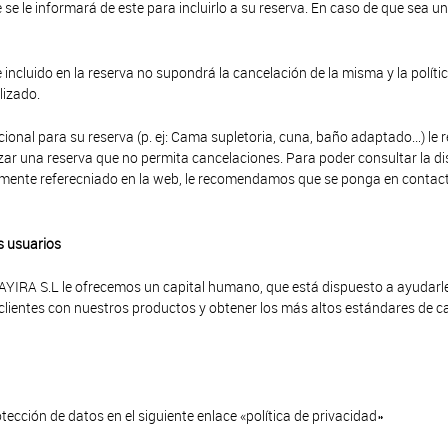
e se le informará de este para incluirlo a su reserva. En caso de que sea un
te incluido en la reserva no supondrá la cancelación de la misma y la políti
lizado.
icional para su reserva (p. ej: Cama supletoria, cuna, baño adaptado…) l
zar una reserva que no permita cancelaciones. Para poder consultar la disp
amente referecniado en la web, le recomendamos que se ponga en contac
s usuarios
 MAYIRA S.L le ofrecemos un capital humano, que está dispuesto a ayudar
s clientes con nuestros productos y obtener los más altos estándares de 
tección de datos en el siguiente enlace «política de privacidad»