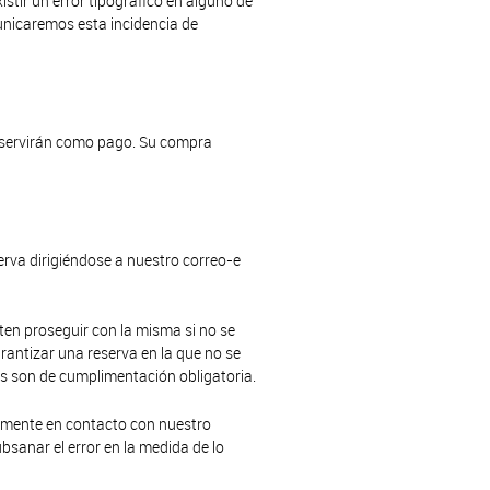
stir un error tipográfico en alguno de
unicaremos esta incidencia de
ue servirán como pago. Su compra
erva dirigiéndose a nuestro correo-e
en proseguir con la misma si no se
antizar una reserva en la que no se
os son de cumplimentación obligatoria.
atamente en contacto con nuestro
sanar el error en la medida de lo